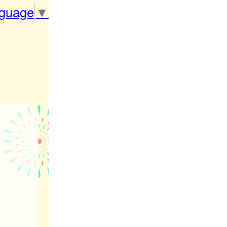
nguage
▼