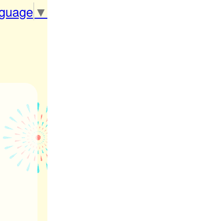
nguage
▼