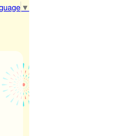
nguage
▼