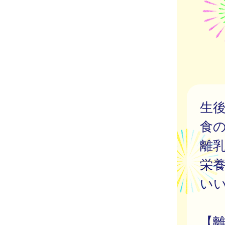
生
食
離
栄
い
【