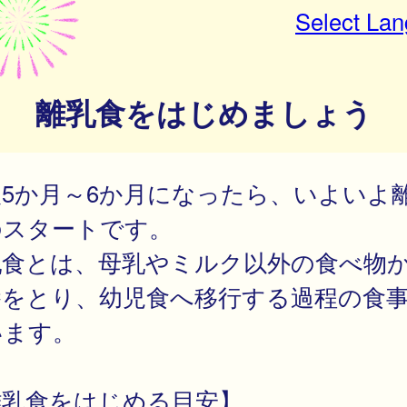
Select La
離乳食をはじめましょう
後5か月～6か月になったら、いよいよ
のスタートです。
乳食とは、母乳やミルク以外の食べ物
養をとり、幼児食へ移行する過程の食
います。
離乳食をはじめる目安】