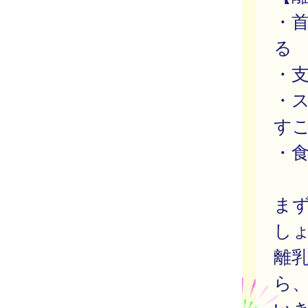
・
る
・
・
す
・
ま
し
離
ら