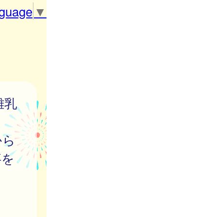
nguage
▼
離乳
から
事を