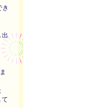
でき
し出
ま
た
して