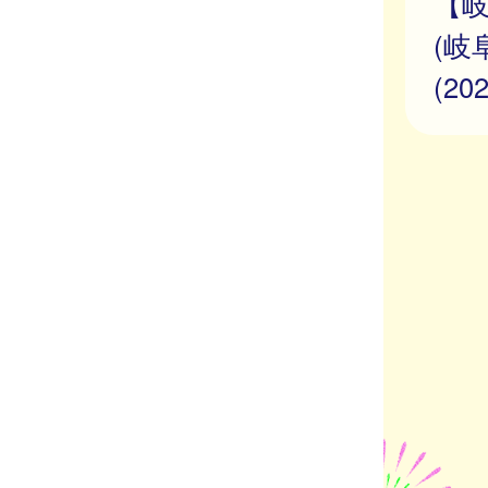
【
(岐
(2