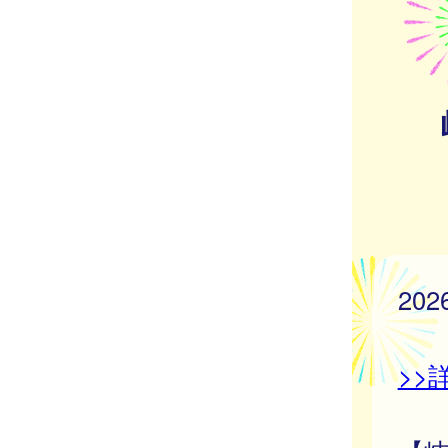
20
>>