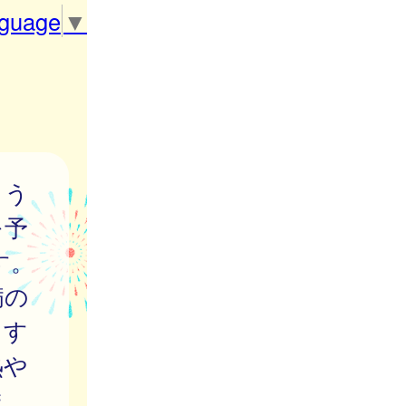
nguage
▼
よう
を予
す。
病の
ます
熱や
ま