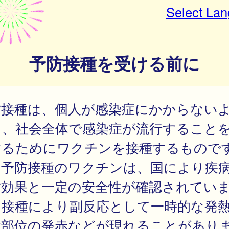
Select La
予防接種を受ける前に
防接種は、個人が感染症にかからない
し、社会全体で感染症が流行すること
するためにワクチンを接種するもので
期予防接種のワクチンは、国により疾
防効果と一定の安全性が確認されてい
、接種により副反応として一時的な発
種部位の発赤などが現れることがあり