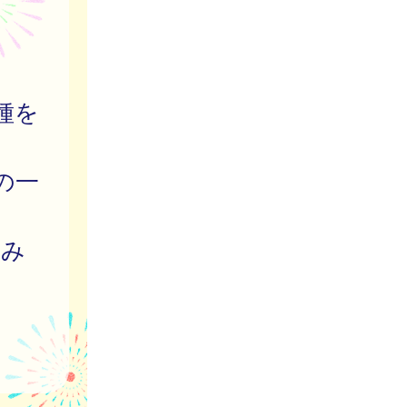
種を
の一
込み