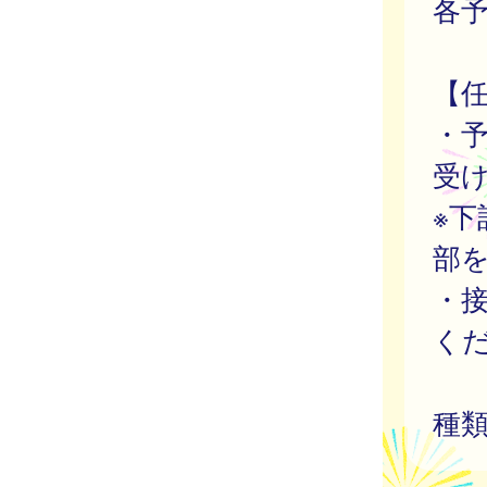
各
【
・
受
※
部
・
く
種