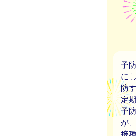
予
に
防
定
予
が
接