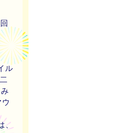
種回
イル
二
（み
マウ
）
は、