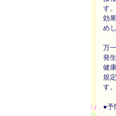
す
効
め
万
発
健
規
す
●予