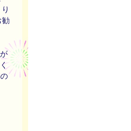
より
お勧
応が
づく
法の
ま