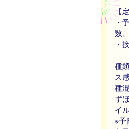
【
・
数
・
種
ス
種混
ず
イ
※