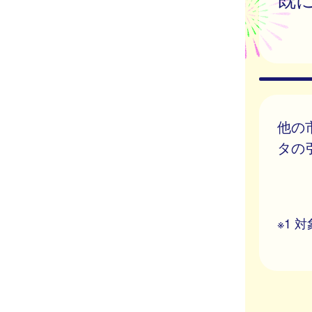
他の
タの
※1