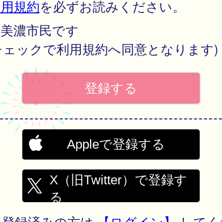
利用規約
を必ずお読みください。
美濃市民です
チェックで利用規約へ同意となります)
Appleで登録する
X（旧Twitter）で登録す
る
に登録済みの方は
【ログイン】
してく