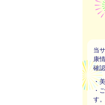
当
康
確
・
・
す