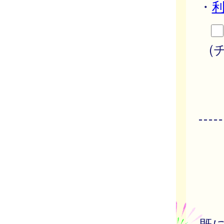
・
(
既