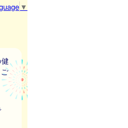
nguage
▼
の健
をご
で