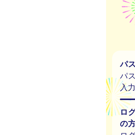
パ
パ
入
ロ
の
ログ