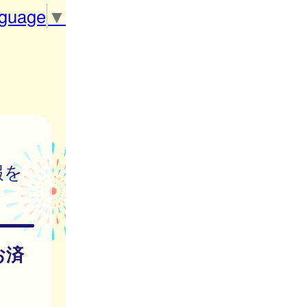
nguage
▼
報を
お済