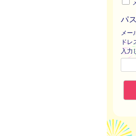
パ
メー
ドレ
入力