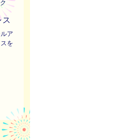
ク
レス
ールア
レスを