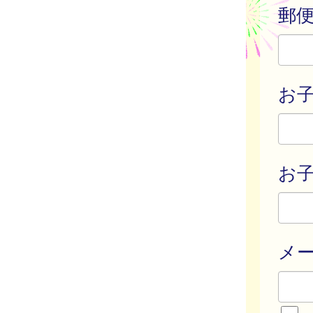
郵
お
お子
メ