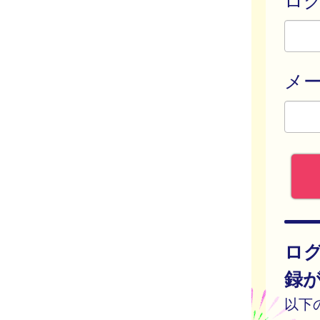
メ
ロ
録
以下