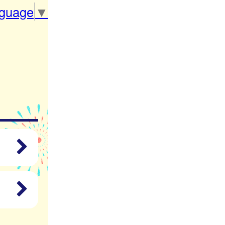
nguage
▼