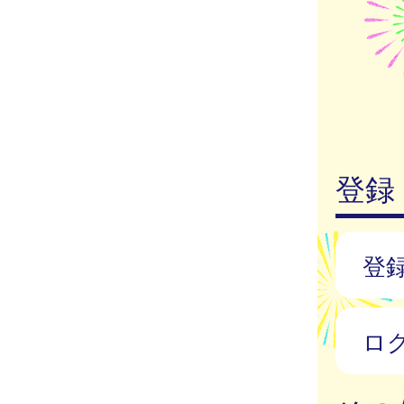
登録
登
ロ