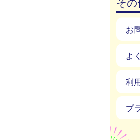
その
お
よ
利
プ