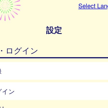
Select La
設定
・ログイン
録
グイン