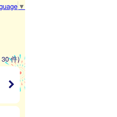
nguage
▼
 30 件)